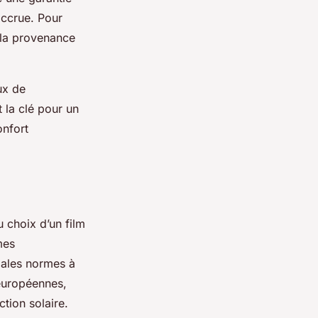
accrue. Pour
 la provenance
ux de
 la clé pour un
onfort
 choix d’un film
mes
ipales normes à
 européennes,
tion solaire.