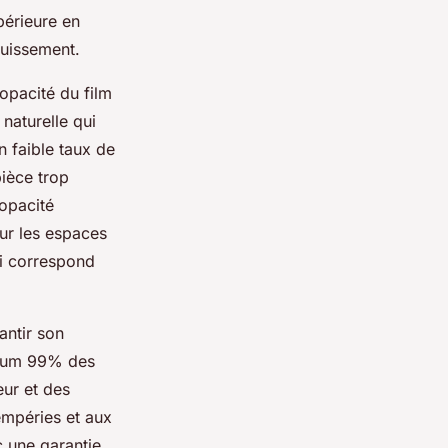
périeure en
ouissement.
’opacité du film
naturelle qui
un faible taux de
ièce trop
 opacité
our les espaces
qui correspond
antir son
nimum 99% des
eur et des
tempéries et aux
c une garantie