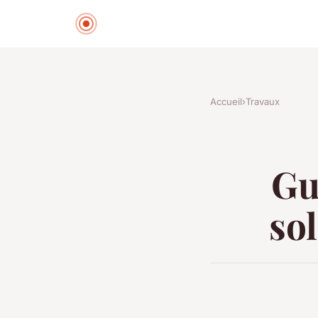
Accueil
›
Travaux
Gu
sol