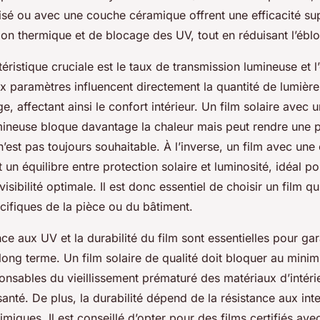
lisé ou avec une couche céramique offrent une efficacité su
tion thermique et de blocage des UV, tout en réduisant l’ébl
éristique cruciale est le taux de transmission lumineuse et l
x paramètres influencent directement la quantité de lumière 
ge, affectant ainsi le confort intérieur. Un film solaire avec 
mineuse bloque davantage la chaleur mais peut rendre une p
’est pas toujours souhaitable. À l’inverse, un film avec une
n équilibre entre protection solaire et luminosité, idéal p
visibilité optimale. Il est donc essentiel de choisir un film 
cifiques de la pièce ou du bâtiment.
ance aux UV et la durabilité du film sont essentielles pour gar
e long terme. Un film solaire de qualité doit bloquer au mi
nsables du vieillissement prématuré des matériaux d’intéri
santé. De plus, la durabilité dépend de la résistance aux in
miques. Il est conseillé d’opter pour des films certifiés ave