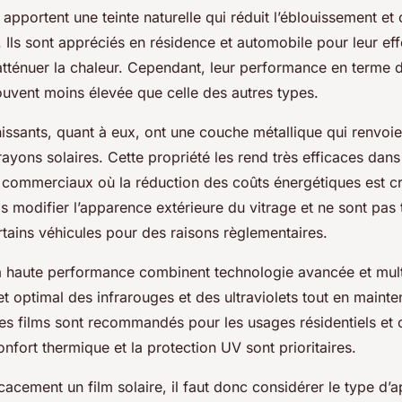
s apportent une teinte naturelle qui réduit l’éblouissement et 
é. Ils sont appréciés en résidence et automobile pour leur eff
atténuer la chaleur. Cependant, leur performance en terme d
ouvent moins élevée que celle des autres types.
hissants, quant à eux, ont une couche métallique qui renvoie
ayons solaires. Cette propriété les rend très efficaces dans
commerciaux où la réduction des coûts énergétiques est cru
s modifier l’apparence extérieure du vitrage et ne sont pas 
rtains véhicules pour des raisons règlementaires.
 à haute performance combinent technologie avancée et multi
ejet optimal des infrarouges et des ultraviolets tout en main
es films sont recommandés pour les usages résidentiels e
confort thermique et la protection UV sont prioritaires.
icacement un film solaire, il faut donc considérer le type d’a