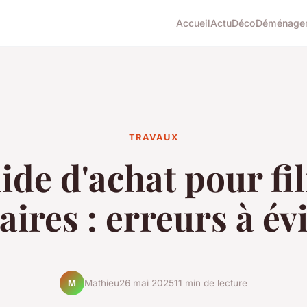
Accueil
Actu
Déco
Déménage
TRAVAUX
ide d'achat pour fi
aires : erreurs à év
Mathieu
26 mai 2025
11 min de lecture
M