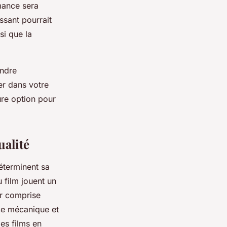
mance sera
ssant pourrait
si que la
ondre
er dans votre
ure option pour
ualité
déterminent sa
 film jouent un
ur comprise
nce mécanique et
les films en