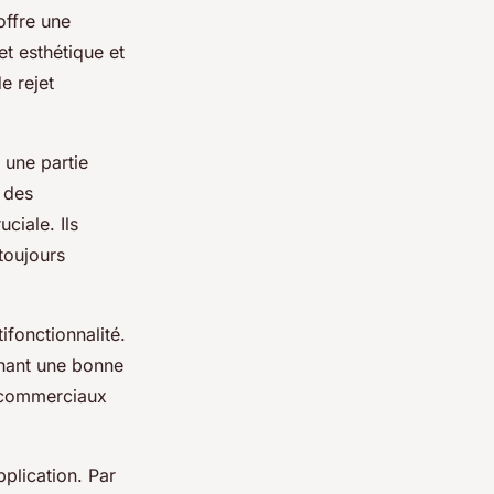
offre une
et esthétique et
e rejet
 une partie
 des
ciale. Ils
toujours
fonctionnalité.
tenant une bonne
t commerciaux
pplication. Par