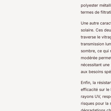
polyester métal
termes de filtra
Une autre caract
solaire. Ces deu
traverse le vitra
transmission lu
sombre, ce qui n
modérée permet u
nécessitant une 
aux besoins spé
Enfin, la résist
efficacité sur l
rayons UV, respo
risques pour la 
dégradations chi