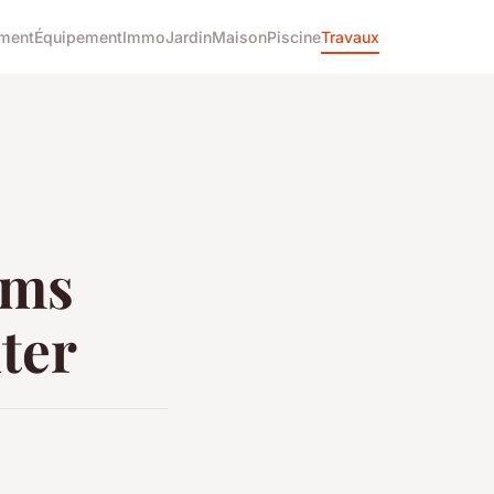
ment
Équipement
Immo
Jardin
Maison
Piscine
Travaux
lms
iter