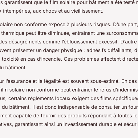
ns garantissent que le film solaire pour bâtiment a été testé
x intempéries, aux chocs et au vieillissement.
 solaire non conforme expose à plusieurs risques. D’une part, 
e thermique peut être diminuée, entraînant une surconsomma
des désagréments comme l’éblouissement excessif. D’autre p
uvent présenter un danger physique : adhésifs défaillants, 
toxicité en cas d’incendie. Ces problèmes affectent directe
u bâtiment.
ur l’assurance et la légalité est souvent sous-estimé. En cas 
un film solaire non conforme peut entraîner le refus d’indemnis
us, certains règlements locaux exigent des films spécifique
du bâtiment. Il est donc indispensable de consulter un four
timent capable de fournir des produits répondant à toutes l
tives, garantissant ainsi un investissement durable et sécuri