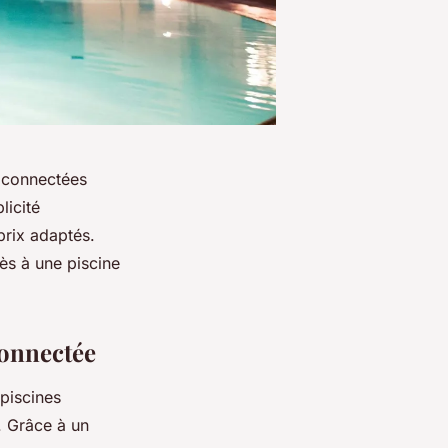
s connectées
licité
prix adaptés.
cès à une piscine
connectée
piscines
. Grâce à un