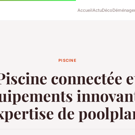
Accueil
Actu
Déco
Déménage
PISCINE
Piscine connectée e
uipements innovant
expertise de poolpla