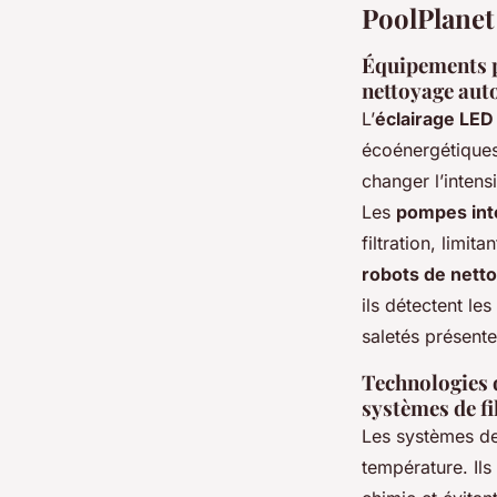
PoolPlanet
Équipements p
nettoyage au
L’
éclairage LED
écoénergétiques
changer l’intens
Les
pompes inte
filtration, limi
robots de net
ils détectent les
saletés présente
Technologies 
systèmes de fi
Les systèmes d
température. Ils