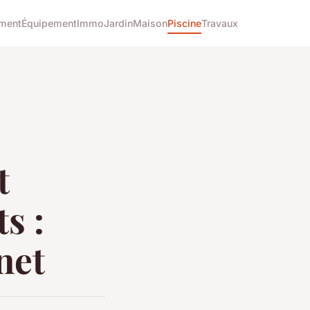
ment
Équipement
Immo
Jardin
Maison
Piscine
Travaux
t
s :
net