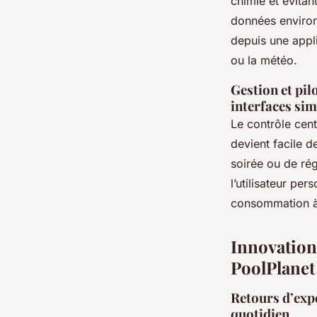
chimie et évitan
données environn
depuis une appl
ou la météo.
Gestion et pil
interfaces sim
Le contrôle centr
devient facile d
soirée ou de rég
l’utilisateur per
consommation à 
Innovation,
PoolPlanet
Retours d’expér
quotidien