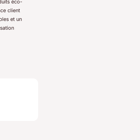
uits éco-
ce client
bles et un
sation