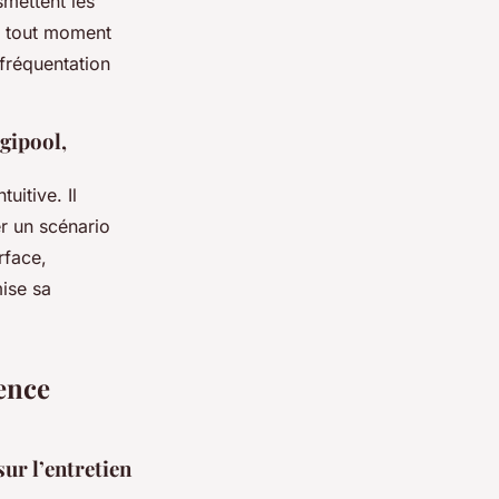
mettent les
 à tout moment
fréquentation
igipool,
uitive. Il
er un scénario
rface,
mise sa
ience
sur l’entretien