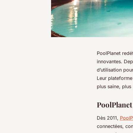
PoolPlanet redéf
innovantes. Depu
d’utilisation po
Leur plateforme 
plus saine, plus
PoolPlanet
Dès 2011,
PoolP
connectées, com