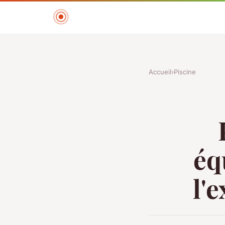
Accueil
›
Piscine
éq
l'