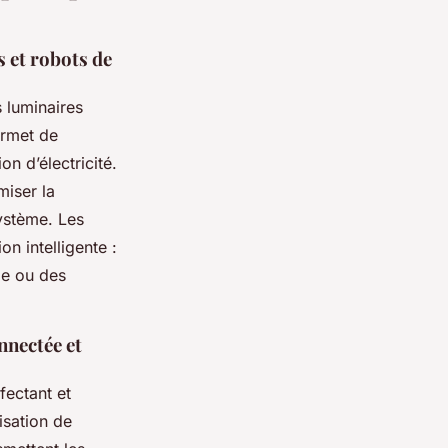
 et robots de
 luminaires
ermet de
on d’électricité.
miser la
système. Les
on intelligente :
lle ou des
nnectée et
fectant et
isation de