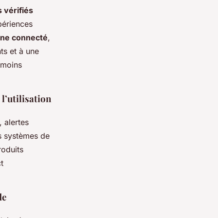
s vérifiés
xpériences
cine connecté
,
nts et à une
, moins
l’utilisation
, alertes
es systèmes de
roduits
t
de