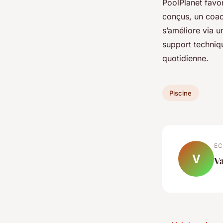
PoolPlanet favo
conçus, un coach
s’améliore via u
support techniqu
quotidienne.
Piscine
EC
V
Va