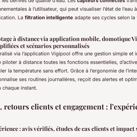
t les dérives de qualité d’eau. Les
capteurs connectés
trans
ementales à l’utilisateur, qui peut visualiser l’état de l’eau
ication. La
filtration intelligente
adapte ses cycles selon la 
otage à distance via application mobile, domotique V
plifiées et scénarios personnalisés
alisé via l’application Vigipool offre une gestion simple et int
e piloter à distance toutes les fonctions essentielles, d’activ
ler la température sans effort. Grâce à l’ergonomie de l’inte
sonnalise ses routines journalières, reçoit des alertes et opti
chaque instant.
 retours clients et engagement : l’expér
ience : avis vérifiés, études de cas clients et impact 