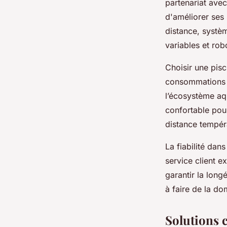
partenariat ave
d'améliorer ses 
distance, systè
variables et ro
Choisir une pisc
consommations d’
l’écosystème aq
confortable pour
distance températ
La fiabilité dan
service client 
garantir la long
à faire de la do
Solutions 