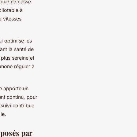
rque ne cesse
pilotable à
à vitesses
i optimise les
ant la santé de
plus sereine et
tphone réguler à
pe apporte un
nt continu, pour
 suivi contribue
le.
oposés par