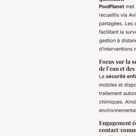
PoolPlanet
met l
recueillis via Av
partagées. Les c
facilitant la sur
gestion à distanc
d’interventions 
Focus sur la s
de l’eau et de
La
sécurité enf
mobiles et disp
traitement auto
chimiques. Ainsi
environnemental 
Engagement éc
contact/comm