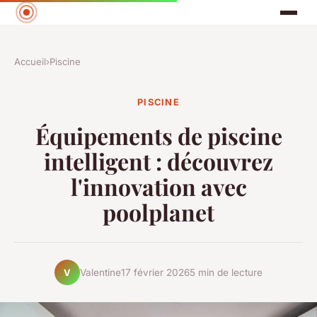
Accueil
›
Piscine
PISCINE
Équipements de piscine
intelligent : découvrez
l'innovation avec
poolplanet
Valentine
17 février 2026
5 min de lecture
V