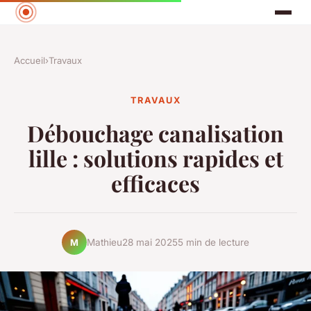
Accueil
›
Travaux
TRAVAUX
Débouchage canalisation
lille : solutions rapides et
efficaces
Mathieu
28 mai 2025
5 min de lecture
M