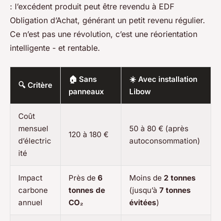
: l’excédent produit peut être revendu à EDF
Obligation d’Achat, générant un petit revenu régulier.
Ce n’est pas une révolution, c’est une réorientation
intelligente - et rentable.
🏠 Sans
☀️ Avec installation
🔍 Critère
panneaux
Libow
Coût
mensuel
50 à 80 € (après
120 à 180 €
d’électric
autoconsommation)
ité
Impact
Près de
6
Moins de
2 tonnes
carbone
tonnes de
(jusqu’à
7 tonnes
annuel
CO₂
évitées
)