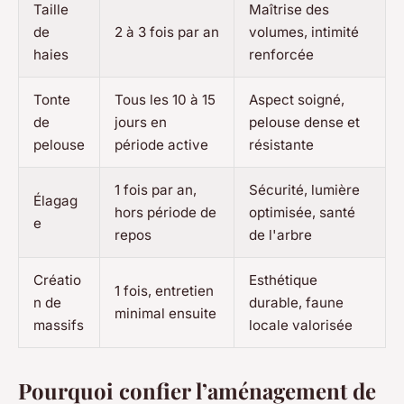
Taille
Maîtrise des
de
2 à 3 fois par an
volumes, intimité
haies
renforcée
Tonte
Tous les 10 à 15
Aspect soigné,
de
jours en
pelouse dense et
pelouse
période active
résistante
1 fois par an,
Sécurité, lumière
Élagag
hors période de
optimisée, santé
e
repos
de l'arbre
Créatio
Esthétique
1 fois, entretien
n de
durable, faune
minimal ensuite
massifs
locale valorisée
Pourquoi confier l’aménagement de