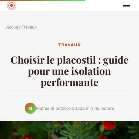
Accueil
›
Travaux
TRAVAUX
Choisir le placostil : guide
pour une isolation
performante
Mathieu
8 octobre 2025
8 min de lecture
M