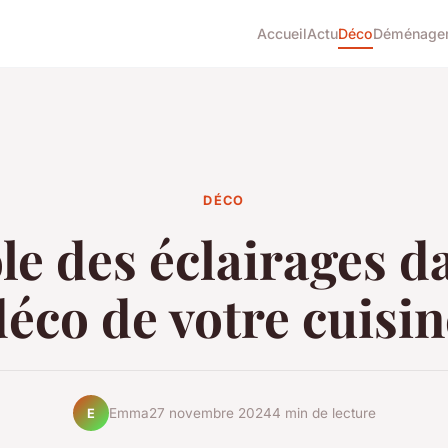
Accueil
Actu
Déco
Déménage
DÉCO
le des éclairages d
déco de votre cuisin
Emma
27 novembre 2024
4 min de lecture
E