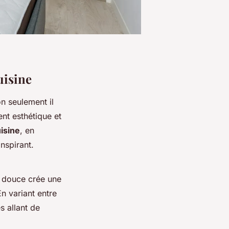
uisine
n seulement il
ent esthétique et
isine
, en
inspirant.
e douce crée une
n variant entre
s allant de