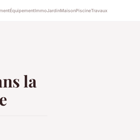
ment
Équipement
Immo
Jardin
Maison
Piscine
Travaux
ans la
e