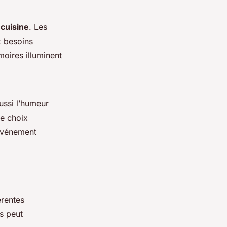
 cuisine
. Les
x besoins
moires illuminent
ussi l’humeur
Le choix
 événement
érentes
s peut