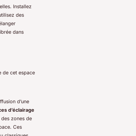
lles. Installez
tilisez des
élanger
librée dans
e de cet espace
ffusion d’une
es d’éclairage
ur des zones de
space. Ces
ou classiques,