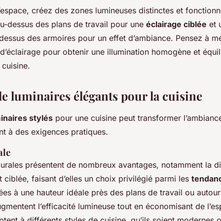
’espace, créez des zones lumineuses distinctes et fonctionne
au-dessus des plans de travail pour une
éclairage ciblée
et u
essus des armoires pour un effet d’ambiance. Pensez à m
 d’éclairage pour obtenir une illumination homogène et équi
 cuisine.
e luminaires élégants pour la cuisine
inaires stylés
pour une cuisine peut transformer l’ambianc
nt à des exigences pratiques.
ale
urales présentent de nombreux avantages, notamment la di
 ciblée, faisant d’elles un choix privilégié parmi les
tendanc
llées à une hauteur idéale près des plans de travail ou auto
ugmentent l’efficacité lumineuse tout en économisant de l’e
ptent à différents styles de cuisine, qu’ils soient modernes 