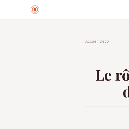
Accueil
›
Déco
Le rô