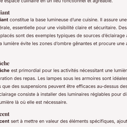
e espace culinaire en un lieu fonctionnel et agréable.
iant
iant
constitue la base lumineuse d’une cuisine. Il assure une
rale, essentielle pour une visibilité claire et sécuritaire. De
n placés sont des exemples typiques de sources d’éclairage
 la lumière évite les zones d’ombre gênantes et procure un
âche
tâche
est primordial pour les activités nécessitant une lumièr
ation des repas. Les lampes sous les armoires sont idéales
is que des suspensions peuvent être efficaces au-dessus des 
lairage consiste à installer des luminaires réglables pour di
umière là où elle est nécessaire.
cent
ccent
sert à mettre en valeur des éléments spécifiques, ajou