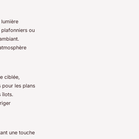
 lumière
s plafonniers ou
 ambiant.
e atmosphère
e ciblée,
 pour les plans
îlots.
riger
tant une touche