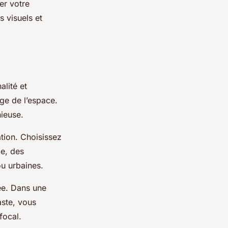
er votre
s visuels et
alité et
age de l’espace.
nieuse.
tion. Choisissez
le, des
ou urbaines.
ée. Dans une
aste, vous
focal.