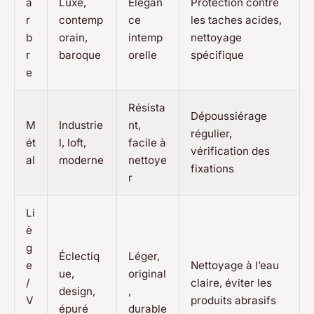
a
Luxe,
Élégan
Protection contre
r
contemp
ce
les taches acides,
b
orain,
intemp
nettoyage
r
baroque
orelle
spécifique
e
Résista
Dépoussiérage
M
Industrie
nt,
régulier,
ét
l, loft,
facile à
vérification des
al
moderne
nettoye
fixations
r
Li
è
g
Éclectiq
Léger,
e
Nettoyage à l’eau
ue,
original
/
claire, éviter les
design,
,
V
produits abrasifs
épuré
durable