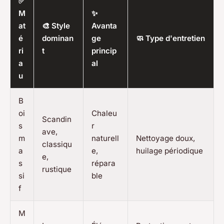
✅
M
✨
at
🎨 Style
Avanta
é
dominan
ge
🧼 Type d'entretien
ri
t
princip
a
al
u
B
oi
Chaleu
Scandin
s
r
ave,
m
naturell
Nettoyage doux,
classiqu
a
e,
huilage périodique
e,
s
répara
rustique
si
ble
f
M