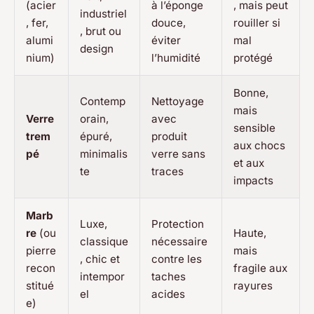
(acier
à l’éponge
, mais peut
industriel
, fer,
douce,
rouiller si
, brut ou
alumi
éviter
mal
design
nium)
l’humidité
protégé
Bonne,
Contemp
Nettoyage
mais
Verre
orain,
avec
sensible
trem
épuré,
produit
aux chocs
pé
minimalis
verre sans
et aux
te
traces
impacts
Marb
Luxe,
Protection
re
(ou
Haute,
classique
nécessaire
pierre
mais
, chic et
contre les
recon
fragile aux
intempor
taches
stitué
rayures
el
acides
e)