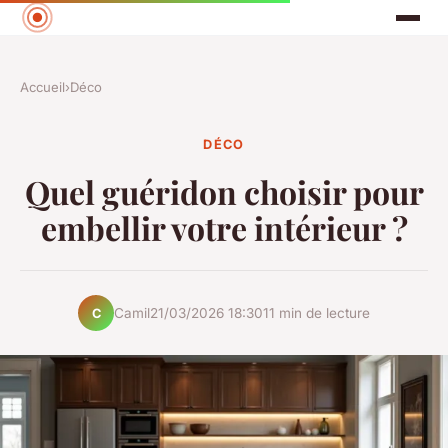
Accueil
›
Déco
DÉCO
Quel guéridon choisir pour
embellir votre intérieur ?
Camil
21/03/2026 18:30
11 min de lecture
C