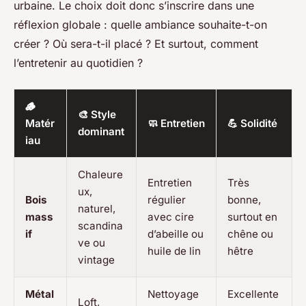
urbaine. Le choix doit donc s’inscrire dans une
réflexion globale : quelle ambiance souhaite-t-on
créer ? Où sera-t-il placé ? Et surtout, comment
l’entretenir au quotidien ?
🪵
🎨 Style
Matér
🧼 Entretien
💪 Solidité
dominant
iau
Chaleure
Entretien
Très
ux,
Bois
régulier
bonne,
naturel,
mass
avec cire
surtout en
scandina
if
d’abeille ou
chêne ou
ve ou
huile de lin
hêtre
vintage
Métal
Nettoyage
Excellente
Loft,