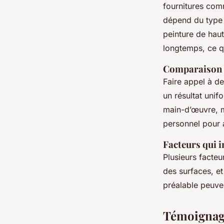
fournitures comm
dépend du type e
peinture de haut
longtemps, ce q
Comparaison d
Faire appel à d
un résultat unif
main-d’œuvre, ma
personnel pour a
Facteurs qui i
Plusieurs facteu
des surfaces, et
préalable peuven
Témoignage