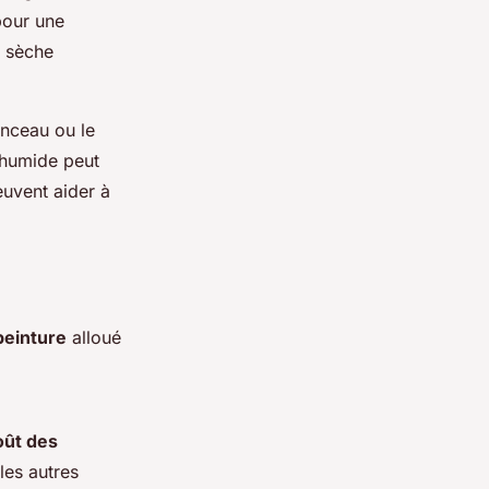
pour une
e sèche
inceau ou le
 humide peut
euvent aider à
peinture
alloué
oût des
les autres