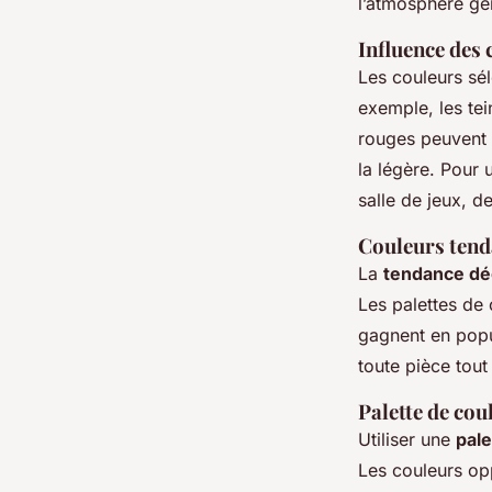
l’atmosphère gé
Influence des
Les couleurs sé
exemple, les tei
rouges peuvent 
la légère. Pour 
salle de jeux, d
Couleurs tend
La
tendance dé
Les palettes de 
gagnent en popu
toute pièce tout
Palette de co
Utiliser une
pal
Les couleurs op