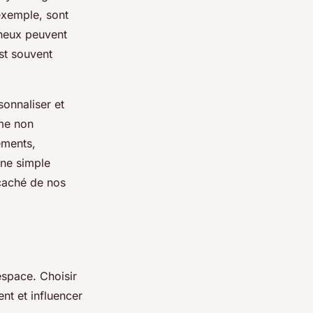
exemple, sont
ineux peuvent
est souvent
sonnaliser et
rme non
ements,
Une simple
 caché de nos
espace. Choisir
t et influencer