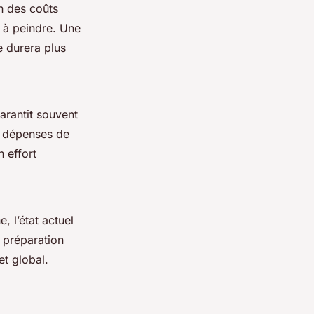
n des coûts
e à peindre. Une
e durera plus
arantit souvent
es dépenses de
 effort
, l’état actuel
e préparation
et global.