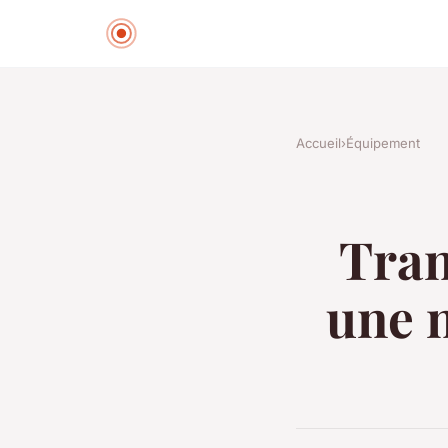
Accueil
›
Équipement
Tran
une n