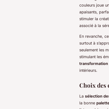
couleurs joue un
apaisants, parf
stimuler la créa
associé à la sér
En revanche, ces
surtout à s’app
seulement les m
stimulant les ém
transformation
intérieurs.
Choix des 
La
sélection de
la bonne
palett