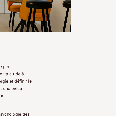
re peut
e va au-delà
gie et définir le
: une pièce
urs
psychologie des