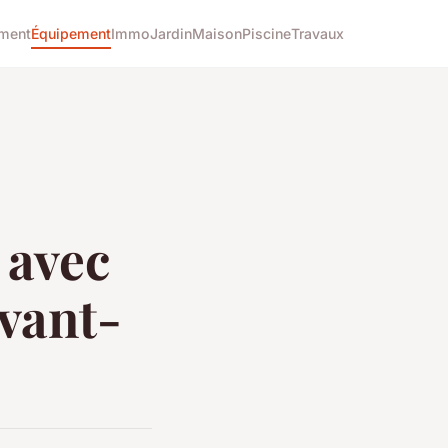
ment
Équipement
Immo
Jardin
Maison
Piscine
Travaux
 avec
avant-