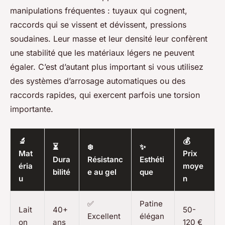
manipulations fréquentes : tuyaux qui cognent,
raccords qui se vissent et dévissent, pressions
soudaines. Leur masse et leur densité leur confèrent
une stabilité que les matériaux légers ne peuvent
égaler. C’est d’autant plus important si vous utilisez
des systèmes d’arrosage automatiques ou des
raccords rapides, qui exercent parfois une torsion
importante.
🔬
💰
⏳
❄️
✨
Mat
Prix
Dura
Résistanc
Esthéti
éria
moye
bilité
e au gel
que
u
n
✅
Patine
Lait
40+
50-
Excellent
élégan
on
ans
120 €