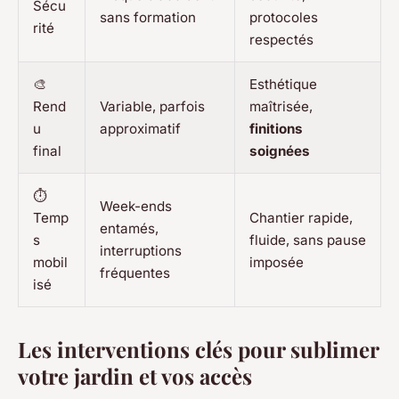
Sécu
sans formation
protocoles
rité
respectés
🎨
Esthétique
Rend
Variable, parfois
maîtrisée,
u
approximatif
finitions
final
soignées
⏱️
Week-ends
Temp
Chantier rapide,
entamés,
s
fluide, sans pause
interruptions
mobil
imposée
fréquentes
isé
Les interventions clés pour sublimer
votre jardin et vos accès