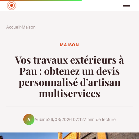
Accueil
›
Maison
MAISON
Vos travaux extérieurs à
Pau : obtenez un devis
personnalisé d’artisan
multiservices
Aubine
26/03/2026 07:12
7 min de lecture
A