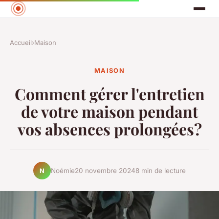
Accueil
›
Maison
MAISON
Comment gérer l'entretien
de votre maison pendant
vos absences prolongées?
Noémie
20 novembre 2024
8 min de lecture
N