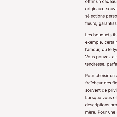
offrir un cadea
originaux, souve
sélections pers
fleurs, garantis
Les bouquets th
exemple, certain
l’amour, ou le l
Vous pouvez ain
tendresse, parf
Pour choisir un 
fraîcheur des fl
souvent de priv
Lorsque vous eff
descriptions pro
mère. Pour une d