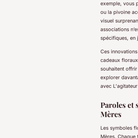
exemple, vous p
ou la pivoine a
visuel surprenan
associations n’e
spécifiques, en 
Ces innovations
cadeaux floraux
souhaitent offri
explorer davanta
avec L'agitateur
Paroles et 
Mères
Les symboles flo
Mères. Chaque f