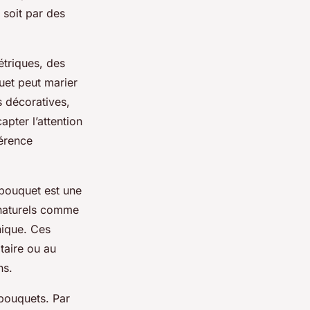
 soit par des
triques, des
uet peut marier
s décoratives,
pter l’attention
hérence
 bouquet est une
 naturels comme
nique. Ces
taire ou au
ns.
 bouquets. Par