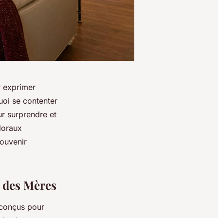
r exprimer
uoi se contenter
ur surprendre et
loraux
souvenir
e des Mères
 conçus pour