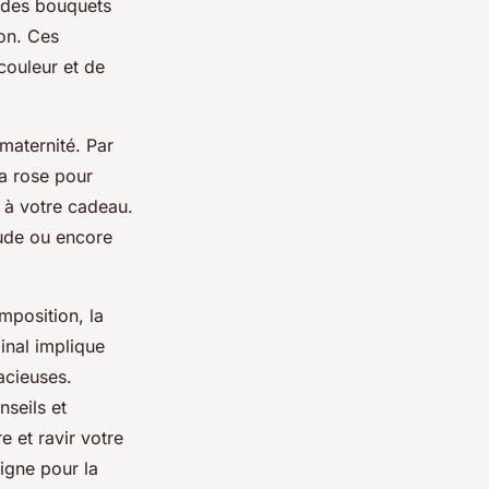
à des bouquets
ion. Ces
couleur et de
maternité. Par
la rose pour
e à votre cadeau.
tude ou encore
mposition, la
inal implique
acieuses.
nseils et
 et ravir votre
igne pour la