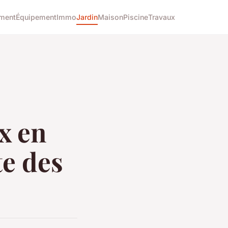
ment
Équipement
Immo
Jardin
Maison
Piscine
Travaux
x en
te des