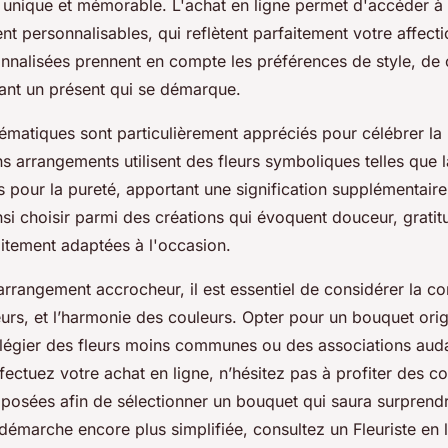
u unique et mémorable. L'achat en ligne permet d'accéder 
nt personnalisables, qui reflètent parfaitement votre affect
onnalisées prennent en compte les préférences de style, de 
sant un présent qui se démarque.
ématiques sont particulièrement appréciés pour célébrer la 
s arrangements utilisent des fleurs symboliques telles que 
ys pour la pureté, apportant une signification supplémentair
si choisir parmi des créations qui évoquent douceur, grati
aitement adaptées à l'occasion.
arrangement accrocheur, il est essentiel de considérer la co
eurs, et l’harmonie des couleurs. Opter pour un bouquet orig
ilégier des fleurs moins communes ou des associations aud
ectuez votre achat en ligne, n’hésitez pas à profiter des co
posées afin de sélectionner un bouquet qui saura surprendre
émarche encore plus simplifiée, consultez un Fleuriste en l