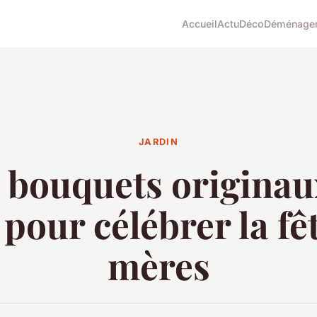
Accueil
Actu
Déco
Déménage
JARDIN
 bouquets originau
 pour célébrer la fê
mères