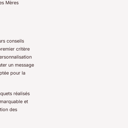
des Mères
urs conseils
remier critère
ersonnalisation
outer un message
ptée pour la
uquets réalisés
emarquable et
tion des