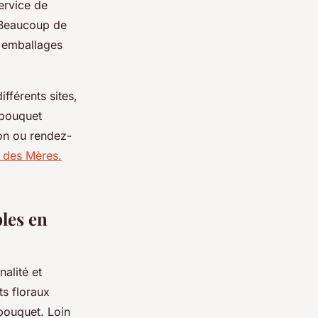
service de
e. Beaucoup de
s emballages
fférents sites,
 bouquet
ion ou rendez-
e des Mères.
bles en
alité et
ts floraux
 bouquet. Loin